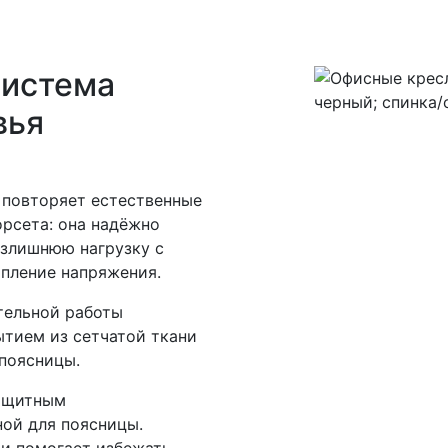
система
вья
 повторяет естественные
орсета: она надёжно
излишнюю нагрузку с
опление напряжения.
тельной работы
ытием из сетчатой ткани
поясницы.
защитным
ой для поясницы.