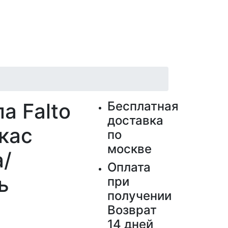
а Falto
Бесплатная
доставка
ркас
по
москве
а/
Оплата
ь
при
получении
Возврат
14 дней