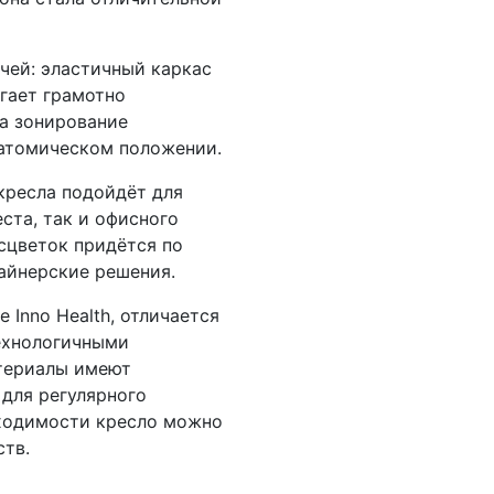
чей: эластичный каркас
гает грамотно
 а зонирование
натомическом положении.
кресла подойдёт для
ста, так и офисного
сцветок придётся по
зайнерские решения.
 Inno Health, отличается
ехнологичными
атериалы имеют
для регулярного
бходимости кресло можно
тв.