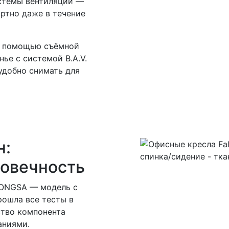
стемы вентиляции —
ртно даже в течение
 с помощью съёмной
ье с системой B.A.V.
 удобно снимать для
н:
говечность
HONGSA — модель с
ошла все тесты в
ство компонента
аниями.