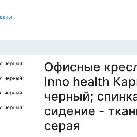
иваны
Офисные кресл
Inno health Ка
черный; спинк
сидение - ткан
серая