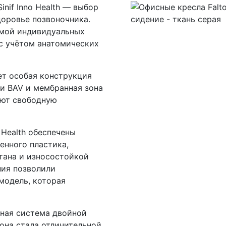
nif Inno Health — выбор
доровье позвоночника.
емой индивидуальных
 с учётом анатомических
ет особая конструкция
ии BAV и мембранная зона
ают свободную
 Health обеспечены
енного пластика,
тана и износостойкой
ния позволили
модель, которая
ная система двойной
она стала отличительной