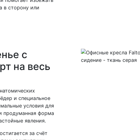
 и помогает избежать
а в сторону или
нье с
рт на весь
анатомических
бёдер и специальное
имальные условия для
 и продуманная форма
астойные явления.
стигается за счёт