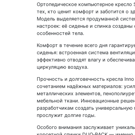
Ортопедическое компьютерное кресло Si
тех, кто ценит комфорт и заботится о з
Модель выделяется продуманной сист
настроек: её сиденье и спинка созданы
особенностей тела.
Комфорт в течение всего дня гарантиру
сиденья: встроенная система вентиляц
эффективно отводят влагу и обеспечив
циркуляцию воздуха.
Прочность и долговечность кресла Inno
сочетанием надёжных материалов: усил
металлических элементов, пенополиуре
мебельной ткани. Инновационные реше
разработчикам создать универсальную 
прослужит долгие годы.
Особого внимания заслуживает уникаль
корсетной спинки DUO‑BACK — именно 