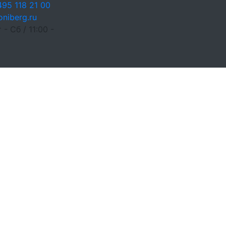
495 118 21 00
oniberg.ru
 - Сб / 11:00 -