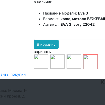
в наличии
Название модели:
Eva 3
Вариант:
кожа, металл БЕЖЕВ
Артикул:
EVA 3 Ivory 22042
В корзину
варианты
анты покупки
К
ина:
Москва 1-
ий проезд, д.