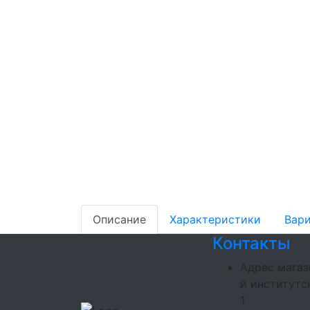
Описание
Характеристики
Вари
Контакты
Адрес магаз
й институтск
1