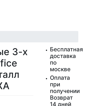
ые 3-х
Бесплатная
доставка
fice
по
москве
талл
Оплата
ЖА
при
получении
Возврат
14 дней