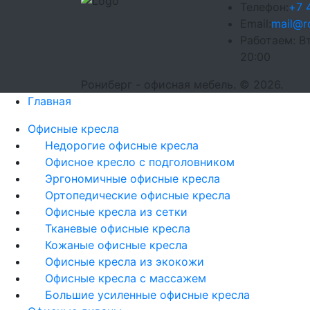
Телефон:
+7 
Email:
mail@r
Работаем:
Вт
20:00
Рониберг - офисная мебель. © 2026.
Главная
Офисные кресла
Недорогие офисные кресла
Офисное кресло с подголовником
Эргономичные офисные кресла
Ортопедические офисные кресла
Офисные кресла из сетки
Тканевые офисные кресла
Кожаные офисные кресла
Офисные кресла из экокожи
Офисные кресла с массажем
Большие усиленные офисные кресла