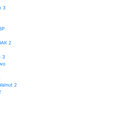
o 3
3P
OAK 2
 3
Two
2
alnut 2
2